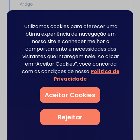
Artigo
Despesas adicionais relacionadas ao
chargeback podem afetar
significativamente a rentabilidade de uma
Utilizamos cookies para oferecer uma
empresa
ótima experiência de navegação em
nosso site e conhecer melhor o
Leia mais
comportamento e necessidades dos
visitantes que intaregem nele. Ao clicar
em “Aceitar Cookies”, você concorda
com as condições de nossa
Política de
Privacidade
.
Aceitar Cookies
Conheça a plataforma de
Rejeitar
Gestão de Chargebacks
utilizada pela Stratis Risk